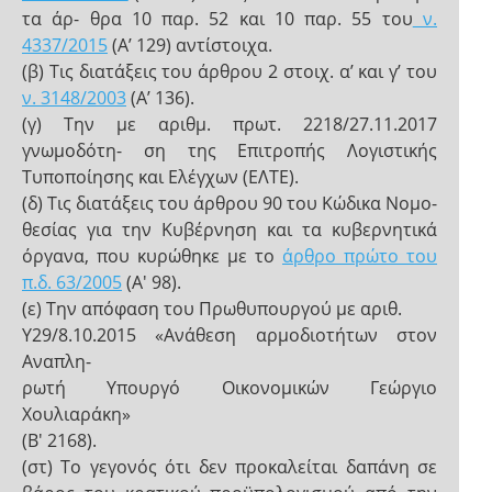
τα άρ- θρα 10 παρ. 52 και 10 παρ. 55 του
ν.
4337/2015
(Α’ 129) αντίστοιχα.
(β) Τις διατάξεις του άρθρου 2 στοιχ. α’ και γ’ του
ν. 3148/2003
(Α’ 136).
(γ) Την με αριθμ. πρωτ. 2218/27.11.2017
γνωμοδότη- ση της Επιτροπής Λογιστικής
Τυποποίησης και Ελέγχων (ΕΛΤΕ).
(δ) Τις διατάξεις του άρθρου 90 του Κώδικα Νομο-
θεσίας για την Κυβέρνηση και τα κυβερνητικά
όργανα, που κυρώθηκε με το
άρθρο πρώτο του
π.δ. 63/2005
(Α' 98).
(ε) Την απόφαση του Πρωθυπουργού με αριθ.
Υ29/8.10.2015 «Ανάθεση αρμοδιοτήτων στον
Αναπλη-
ρωτή Υπουργό Οικονομικών Γεώργιο
Χουλιαράκη»
(Β' 2168).
(στ) Το γεγονός ότι δεν προκαλείται δαπάνη σε