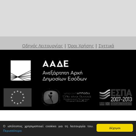
Οδηγός Λειτουργίας
|
Όροι Χρήσης
|
Σχετικά
Ο ιστότοπος χρησιμοποιεί cookies για τη λειτουργία του.
Δέχομαι
Περισσότερα