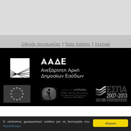
Οδηγός Λειτουργίας
|
Όροι Χρήσης
|
Σχετικά
Ο ιστότοπος χρησιμοποιεί cookies για τη λειτουργία του.
Δέχομαι
Περισσότερα