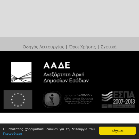
Οδηγός Λειτουργίας
|
Όροι Χρήσης
|
Σχετικά
Ο ιστότοπος χρησιμοποιεί cookies για τη λειτουργία του.
Δέχομαι
Περισσότερα