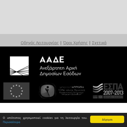
Οδηγός Λειτουργίας
|
Όροι Χρήσης
|
Σχετικά
Ο ιστότοπος χρησιμοποιεί cookies για τη λειτουργία του.
Δέχομαι
Περισσότερα