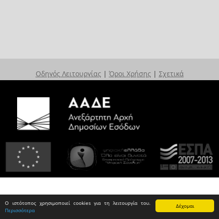
Οδηγός Λειτουργίας
|
Όροι Χρήσης
|
Σχετικά
Ο ιστότοπος χρησιμοποιεί cookies για τη λειτουργία του.
Δέχομαι
Περισσότερα