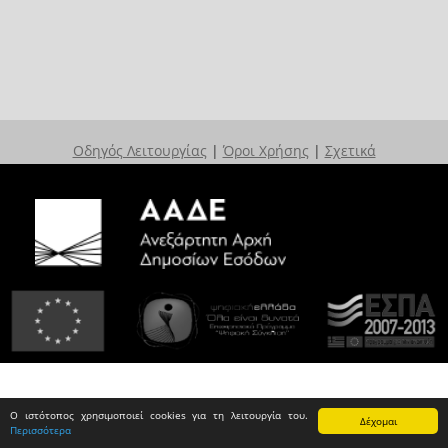
Οδηγός Λειτουργίας
|
Όροι Χρήσης
|
Σχετικά
Ο ιστότοπος χρησιμοποιεί cookies για τη λειτουργία του.
Δέχομαι
Περισσότερα