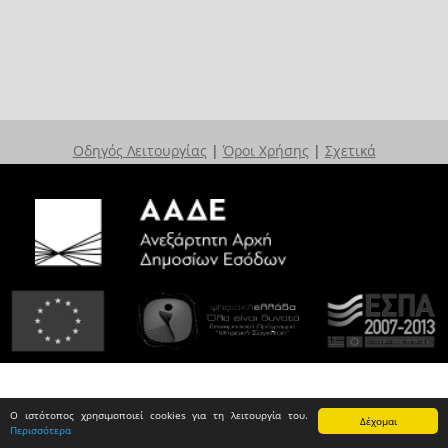
Οδηγός Λειτουργίας
|
Όροι Χρήσης
|
Σχετικά
Ο ιστότοπος χρησιμοποιεί cookies για τη λειτουργία του.
Δέχομαι
Περισσότερα