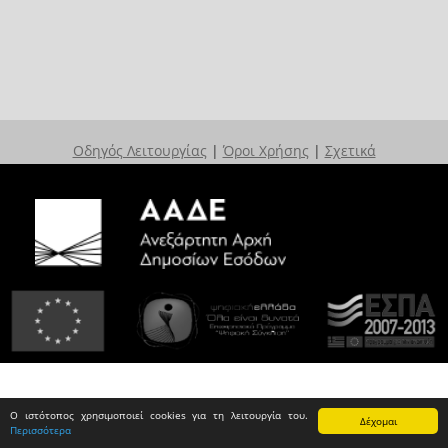
Οδηγός Λειτουργίας
|
Όροι Χρήσης
|
Σχετικά
Ο ιστότοπος χρησιμοποιεί cookies για τη λειτουργία του.
Δέχομαι
Περισσότερα