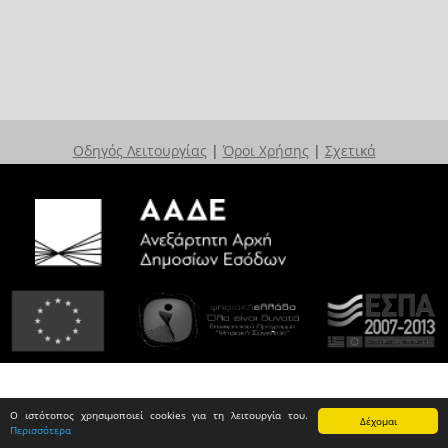
Οδηγός Λειτουργίας
|
Όροι Χρήσης
|
Σχετικά
Ο ιστότοπος χρησιμοποιεί cookies για τη λειτουργία του.
Δέχομαι
Περισσότερα