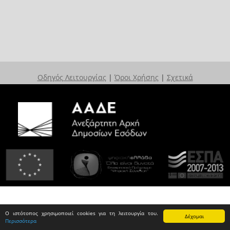
Οδηγός Λειτουργίας
|
Όροι Χρήσης
|
Σχετικά
Ο ιστότοπος χρησιμοποιεί cookies για τη λειτουργία του.
Δέχομαι
Περισσότερα