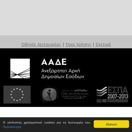
Οδηγός Λειτουργίας
|
Όροι Χρήσης
|
Σχετικά
Ο ιστότοπος χρησιμοποιεί cookies για τη λειτουργία του.
Δέχομαι
Περισσότερα