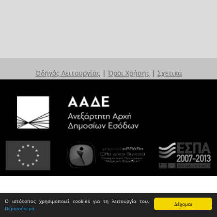
Οδηγός Λειτουργίας
|
Όροι Χρήσης
|
Σχετικά
Ο ιστότοπος χρησιμοποιεί cookies για τη λειτουργία του.
Δέχομαι
Περισσότερα