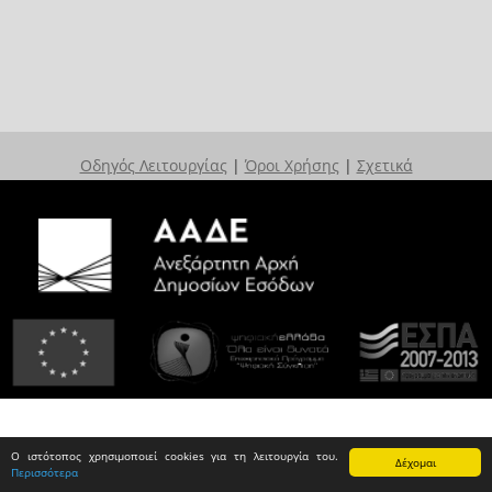
Οδηγός Λειτουργίας
|
Όροι Χρήσης
|
Σχετικά
Ο ιστότοπος χρησιμοποιεί cookies για τη λειτουργία του.
Δέχομαι
Περισσότερα