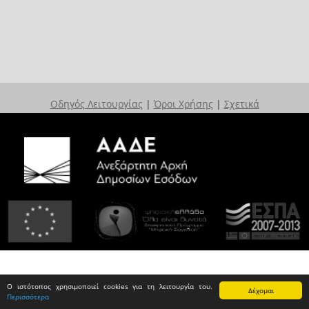
Οδηγός Λειτουργίας
|
Όροι Χρήσης
|
Σχετικά
Ο ιστότοπος χρησιμοποιεί cookies για τη λειτουργία του.
Δέχομαι
Περισσότερα