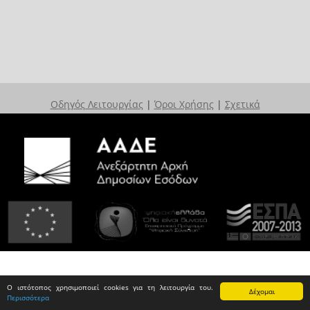
Οδηγός Λειτουργίας
|
Όροι Χρήσης
|
Σχετικά
Ο ιστότοπος χρησιμοποιεί cookies για τη λειτουργία του.
Δέχομαι
Περισσότερα