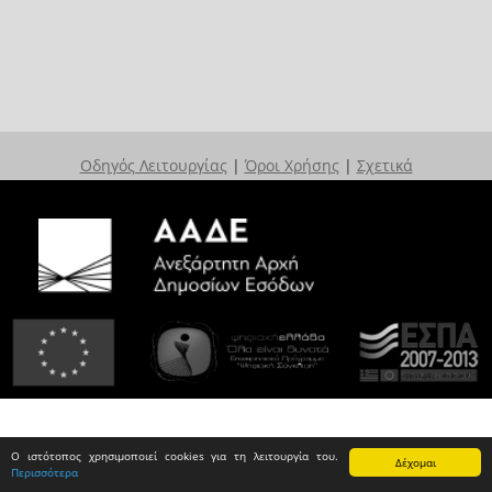
Οδηγός Λειτουργίας
|
Όροι Χρήσης
|
Σχετικά
Ο ιστότοπος χρησιμοποιεί cookies για τη λειτουργία του.
Δέχομαι
Περισσότερα