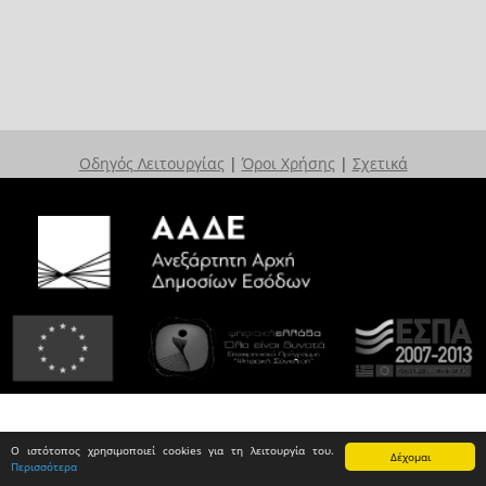
Οδηγός Λειτουργίας
|
Όροι Χρήσης
|
Σχετικά
Ο ιστότοπος χρησιμοποιεί cookies για τη λειτουργία του.
Δέχομαι
Περισσότερα