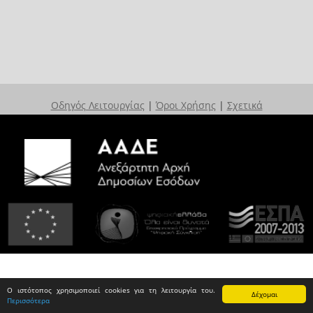
Οδηγός Λειτουργίας
|
Όροι Χρήσης
|
Σχετικά
Ο ιστότοπος χρησιμοποιεί cookies για τη λειτουργία του.
Δέχομαι
Περισσότερα