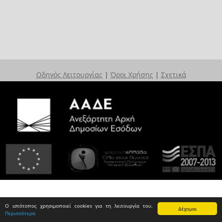
Οδηγός Λειτουργίας
|
Όροι Χρήσης
|
Σχετικά
Ο ιστότοπος χρησιμοποιεί cookies για τη λειτουργία του.
Δέχομαι
Περισσότερα