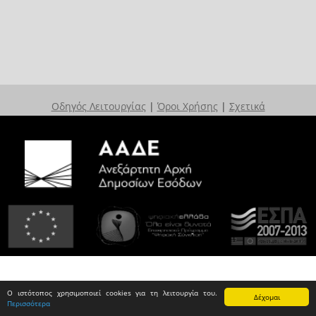
Οδηγός Λειτουργίας
|
Όροι Χρήσης
|
Σχετικά
Ο ιστότοπος χρησιμοποιεί cookies για τη λειτουργία του.
Δέχομαι
Περισσότερα