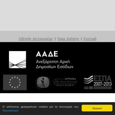
Οδηγός Λειτουργίας
|
Όροι Χρήσης
|
Σχετικά
Ο ιστότοπος χρησιμοποιεί cookies για τη λειτουργία του.
Δέχομαι
Περισσότερα