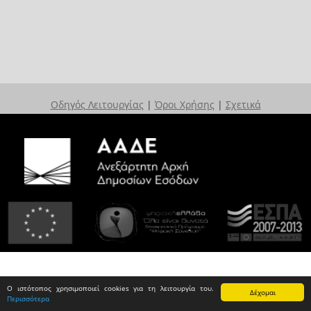
Οδηγός Λειτουργίας
|
Όροι Χρήσης
|
Σχετικά
Ο ιστότοπος χρησιμοποιεί cookies για τη λειτουργία του.
Δέχομαι
Περισσότερα