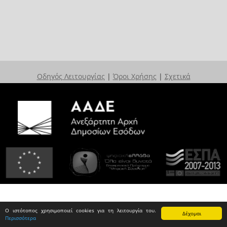
Οδηγός Λειτουργίας
|
Όροι Χρήσης
|
Σχετικά
Ο ιστότοπος χρησιμοποιεί cookies για τη λειτουργία του.
Δέχομαι
Περισσότερα