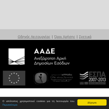
Οδηγός Λειτουργίας
|
Όροι Χρήσης
|
Σχετικά
Ο ιστότοπος χρησιμοποιεί cookies για τη λειτουργία του.
Δέχομαι
Περισσότερα