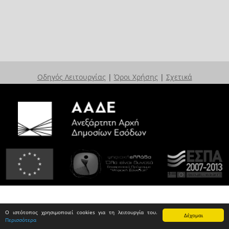
Οδηγός Λειτουργίας
|
Όροι Χρήσης
|
Σχετικά
Ο ιστότοπος χρησιμοποιεί cookies για τη λειτουργία του.
Δέχομαι
Περισσότερα