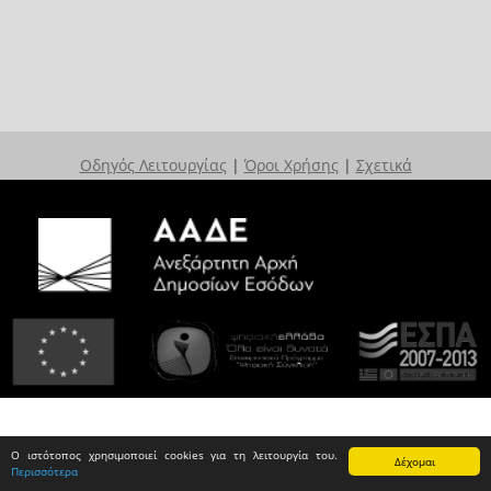
Οδηγός Λειτουργίας
|
Όροι Χρήσης
|
Σχετικά
Ο ιστότοπος χρησιμοποιεί cookies για τη λειτουργία του.
Δέχομαι
Περισσότερα