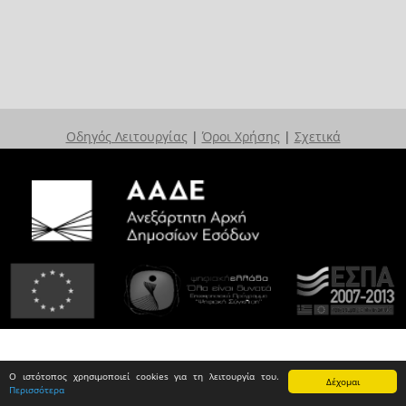
Οδηγός Λειτουργίας
|
Όροι Χρήσης
|
Σχετικά
Ο ιστότοπος χρησιμοποιεί cookies για τη λειτουργία του.
Δέχομαι
Περισσότερα