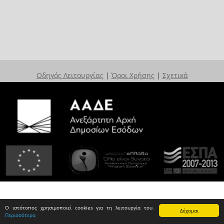
Οδηγός Λειτουργίας
|
Όροι Χρήσης
|
Σχετικά
Ο ιστότοπος χρησιμοποιεί cookies για τη λειτουργία του.
Δέχομαι
Περισσότερα