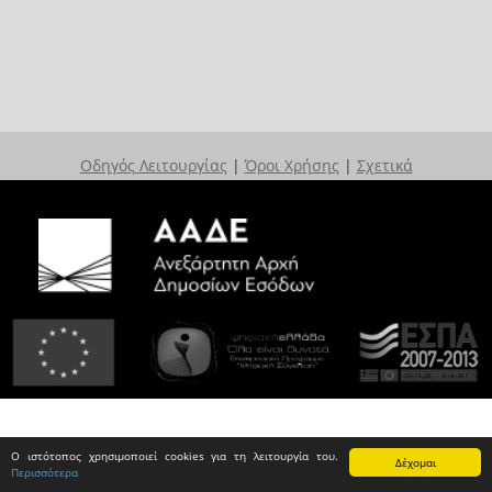
Οδηγός Λειτουργίας
|
Όροι Χρήσης
|
Σχετικά
Ο ιστότοπος χρησιμοποιεί cookies για τη λειτουργία του.
Δέχομαι
Περισσότερα