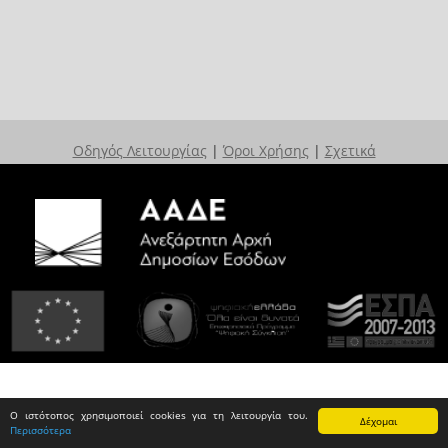
Οδηγός Λειτουργίας
|
Όροι Χρήσης
|
Σχετικά
Ο ιστότοπος χρησιμοποιεί cookies για τη λειτουργία του.
Δέχομαι
Περισσότερα