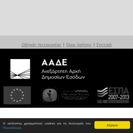
Οδηγός Λειτουργίας
|
Όροι Χρήσης
|
Σχετικά
Ο ιστότοπος χρησιμοποιεί cookies για τη λειτουργία του.
Δέχομαι
Περισσότερα