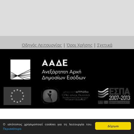
Οδηγός Λειτουργίας
|
Όροι Χρήσης
|
Σχετικά
Ο ιστότοπος χρησιμοποιεί cookies για τη λειτουργία του.
Δέχομαι
Περισσότερα