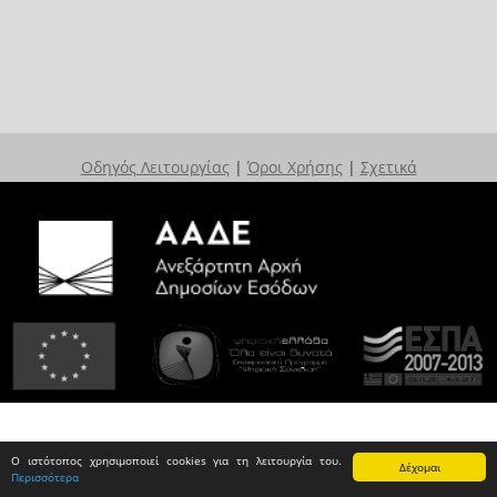
Οδηγός Λειτουργίας
|
Όροι Χρήσης
|
Σχετικά
Ο ιστότοπος χρησιμοποιεί cookies για τη λειτουργία του.
Δέχομαι
Περισσότερα