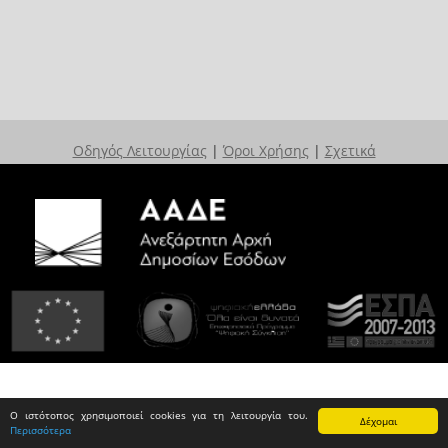
Οδηγός Λειτουργίας
|
Όροι Χρήσης
|
Σχετικά
Ο ιστότοπος χρησιμοποιεί cookies για τη λειτουργία του.
Δέχομαι
Περισσότερα