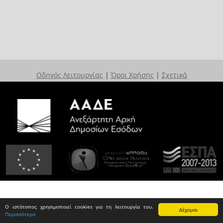
Οδηγός Λειτουργίας
|
Όροι Χρήσης
|
Σχετικά
Ο ιστότοπος χρησιμοποιεί cookies για τη λειτουργία του.
Δέχομαι
Περισσότερα