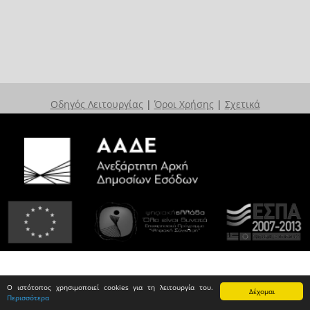
Οδηγός Λειτουργίας
|
Όροι Χρήσης
|
Σχετικά
Ο ιστότοπος χρησιμοποιεί cookies για τη λειτουργία του.
Δέχομαι
Περισσότερα