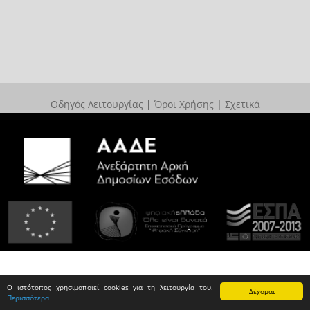
Οδηγός Λειτουργίας
|
Όροι Χρήσης
|
Σχετικά
Ο ιστότοπος χρησιμοποιεί cookies για τη λειτουργία του.
Δέχομαι
Περισσότερα