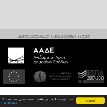
Οδηγός Λειτουργίας
|
Όροι Χρήσης
|
Σχετικά
Ο ιστότοπος χρησιμοποιεί cookies για τη λειτουργία του.
Δέχομαι
Περισσότερα