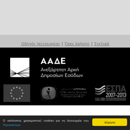
Οδηγός Λειτουργίας
|
Όροι Χρήσης
|
Σχετικά
Ο ιστότοπος χρησιμοποιεί cookies για τη λειτουργία του.
Δέχομαι
Περισσότερα