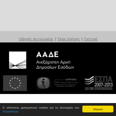
Οδηγός Λειτουργίας
|
Όροι Χρήσης
|
Σχετικά
Ο ιστότοπος χρησιμοποιεί cookies για τη λειτουργία του.
Δέχομαι
Περισσότερα