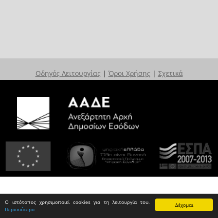
Οδηγός Λειτουργίας
|
Όροι Χρήσης
|
Σχετικά
Ο ιστότοπος χρησιμοποιεί cookies για τη λειτουργία του.
Δέχομαι
Περισσότερα