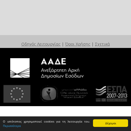
Οδηγός Λειτουργίας
|
Όροι Χρήσης
|
Σχετικά
Ο ιστότοπος χρησιμοποιεί cookies για τη λειτουργία του.
Δέχομαι
Περισσότερα