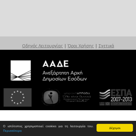
Οδηγός Λειτουργίας
|
Όροι Χρήσης
|
Σχετικά
Ο ιστότοπος χρησιμοποιεί cookies για τη λειτουργία του.
Δέχομαι
Περισσότερα