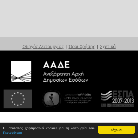
Οδηγός Λειτουργίας
|
Όροι Χρήσης
|
Σχετικά
Ο ιστότοπος χρησιμοποιεί cookies για τη λειτουργία του.
Δέχομαι
Περισσότερα