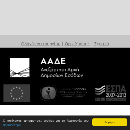
Οδηγός Λειτουργίας
|
Όροι Χρήσης
|
Σχετικά
Ο ιστότοπος χρησιμοποιεί cookies για τη λειτουργία του.
Δέχομαι
Περισσότερα