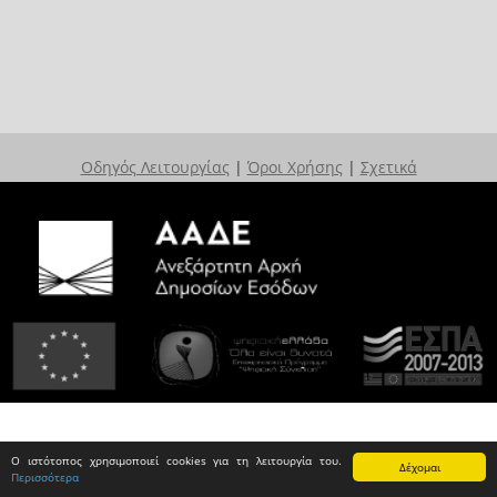
Οδηγός Λειτουργίας
|
Όροι Χρήσης
|
Σχετικά
Ο ιστότοπος χρησιμοποιεί cookies για τη λειτουργία του.
Δέχομαι
Περισσότερα