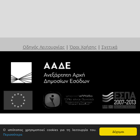
Οδηγός Λειτουργίας
|
Όροι Χρήσης
|
Σχετικά
Ο ιστότοπος χρησιμοποιεί cookies για τη λειτουργία του.
Δέχομαι
Περισσότερα