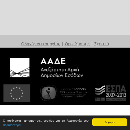
Οδηγός Λειτουργίας
|
Όροι Χρήσης
|
Σχετικά
Ο ιστότοπος χρησιμοποιεί cookies για τη λειτουργία του.
Δέχομαι
Περισσότερα