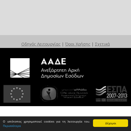
Οδηγός Λειτουργίας
|
Όροι Χρήσης
|
Σχετικά
Ο ιστότοπος χρησιμοποιεί cookies για τη λειτουργία του.
Δέχομαι
Περισσότερα